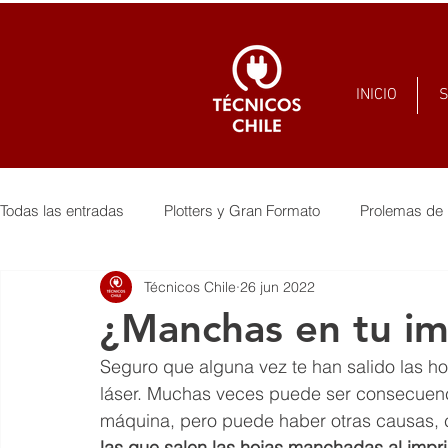
INICIO
S
Todas las entradas
Plotters y Gran Formato
Prolemas de 
Técnicos Chile
26 jun 2022
¿Manchas en tu im
Seguro que alguna vez te han salido las h
láser. Muchas veces puede ser consecuenc
máquina, pero puede haber otras causas, 
las que salen las hojas manchadas al impri