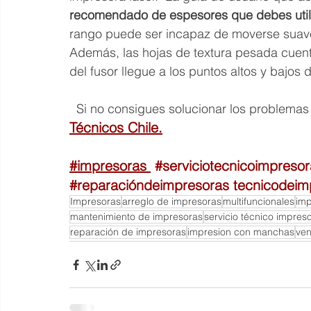
recomendado de espesores que debes util
rango puede ser incapaz de moverse suavem
Además, las hojas de textura pesada cuenta
del fusor llegue a los puntos altos y bajos 
  Si no consigues solucionar los problema
Técnicos Chile
.
#impresoras
#serviciotecnicoimpreso
#reparacióndeimpresoras
 tecnicodeim
Impresoras
arreglo de impresoras
multifuncionales
imp
mantenimiento de impresoras
servicio técnico impres
reparación de impresoras
impresion con manchas
ven