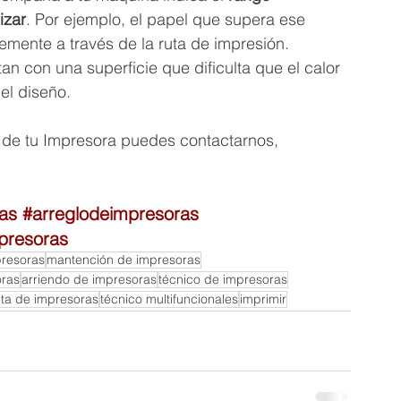
izar
. Por ejemplo, el papel que supera ese 
ente a través de la ruta de impresión.  
n con una superficie que dificulta que el calor 
del diseño.
s de tu Impresora puedes contactarnos, 
ras
#arreglodeimpresoras
presoras 
resoras
mantención de impresoras
oras
arriendo de impresoras
técnico de impresoras
ta de impresoras
técnico multifuncionales
imprimir