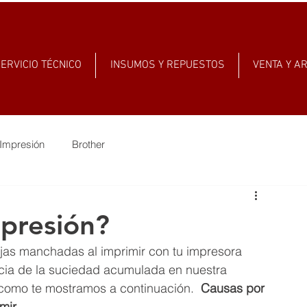
ERVICIO TÉCNICO
INSUMOS Y REPUESTOS
VENTA Y A
Impresión
Brother
presión?
ojas manchadas al imprimir con tu impresora 
ia de la suciedad acumulada en nuestra 
como te mostramos a continuación.  
Causas por 
mir