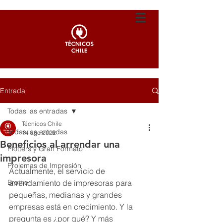
Entrada
Todas las entradas
Técnicos Chile
Todas las entradas
14 ago 2022
Beneficios al arrendar una
Plotters y Gran Formato
impresora
Prolemas de Impresión
Actualmente, el servicio de 
Brother
arrendamiento de impresoras para 
pequeñas, medianas y grandes 
empresas está en crecimiento. Y la 
pregunta es ¿por qué? Y más 