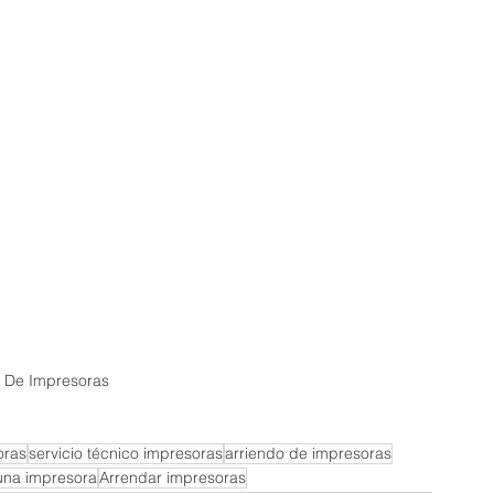
o De Impresoras
oras
servicio técnico impresoras
arriendo de impresoras
una impresora
Arrendar impresoras