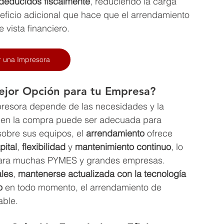
deducidos fiscalmente
, reduciendo la carga 
eficio adicional que hace que el arrendamiento 
 vista financiero.
r una Impresora
ejor Opción para tu Empresa?
presora depende de las necesidades y la 
bien la compra puede ser adecuada para 
obre sus equipos, el 
arrendamiento
 ofrece 
pital
, 
flexibilidad
 y 
mantenimiento continuo
, lo 
 para muchas PYMES y grandes empresas.
ales
, 
mantenerse actualizada con la tecnología 
o
 en todo momento, el arrendamiento de 
able.