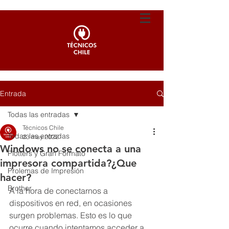
Entrada
Todas las entradas
Técnicos Chile
Todas las entradas
23 may 2022
Windows no se conecta a una
Plotters y Gran Formato
impresora compartida?¿Que
Prolemas de Impresión
hacer?
Brother
A la hora de conectarnos a 
dispositivos en red, en ocasiones 
surgen problemas. Esto es lo que 
ocurre cuando intentamos acceder a 