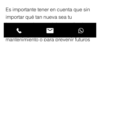
Es importante tener en cuenta que sin 
importar qué tan nueva sea tu 
impresora, siempre debes realizarle un 
chequeo a la misma, bien sea de 
mantenimiento o para prevenir futuros 
fallos de impresión. No olvides que 
estas revisiones y mantenimientos 
deben ser realizadas únicamente por 
expertos en
 servicio técnico de 
impresoras. 
Escrito por Romanny Acosta