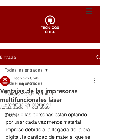
Entrada
Todas las entradas
Técnicos Chile
Todas las entradas
14 sept 2020
Ventajas de las impresoras
Plotters y Gran Formato
multifuncionales láser
Prolemas de Impresión
Actualizado:
14 oct 2020
Aunque las personas están optando 
Brother
por usar cada vez menos material 
impreso debido a la llegada de la era 
digital, la cantidad de material que se 