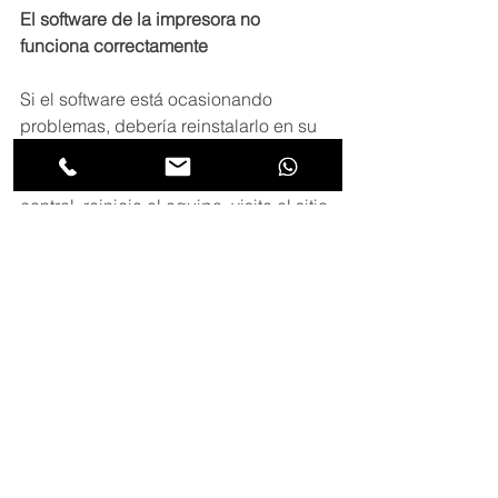
El software de la impresora no 
funciona correctamente
Si el software está ocasionando 
problemas, debería reinstalarlo en su 
equipo. En primer lugar desinstale el 
paquete de software en el panel de 
control, reinicie el equipo, visite el sitio 
web del fabricante de la impresora e 
instale la última versión del software.
Si no encuentra soluciona a algunos 
de estos u otros problemas con su 
impresora no dude en contactarse con 
nuestro servicio técnicos de Técnicos 
Chile