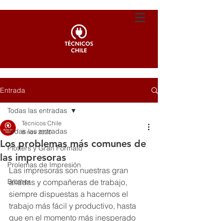
Entrada
Todas las entradas
Técnicos Chile
Todas las entradas
8 nov 2020
Los problemas más comunes de
Plotters y Gran Formato
las impresoras
Prolemas de Impresión
Las impresoras son nuestras gran 
Brother
aliadas y compañeras de trabajo, 
siempre dispuestas a hacernos el 
trabajo más fácil y productivo, hasta 
que en el momento más inesperado 