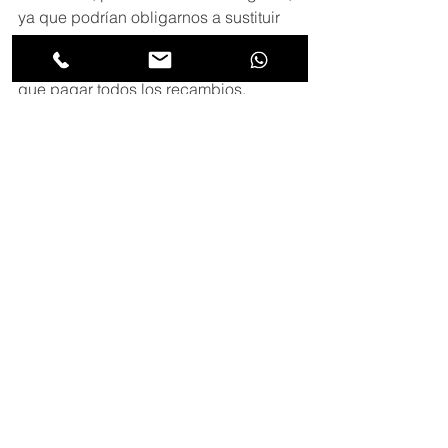
ya que podrían obligarnos a sustituir 
un gran número de componentes y 
más nos valdría comprar una nueva 
que pagar todos los recambios.
Si tienes en cuenta estas 
recomendaciones, comprar una 
impresora de segunda mano puede 
ser una gran idea y un ahorro que 
merece la pena en función de una 
buena relación calidad-precio.
En
 técnicos Chile 
tenemos impresoras 
nuevas y ramanufacturadas, para que 
tu elijas la opción que más te 
convenza, también contamos con 
servicio técnico para todo tipo de 
impresoras.