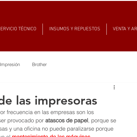
ERVICIO TÉCNICO
INSUMOS Y REPUESTOS
VENTA Y A
Impresión
Brother
de las impresoras
r frecuencia en las empresas son los 
ser provocado por 
atascos de papel
, porque se 
as y una oficina no puede paralizarse porque 
vo el 
mantenimiento de las máquinas 