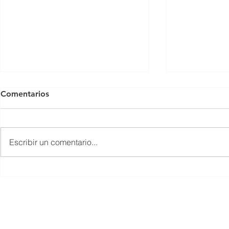
Comentarios
Escribir un comentario...
¿Por Qué Mi Impresora
¿Por Qué M
Brother No Imprime?
Imprime? C
Causas Y Soluciones
Soluciones