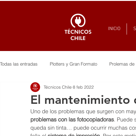
INICIO
S
Todas las entradas
Plotters y Gran Formato
Prolemas de 
Técnicos Chile
8 feb 2022
El mantenimiento 
Uno de los problemas que surgen con mayo
problemas con las fotocopiadoras
. Puede 
queda sin tinta… puede ocurrir muchas cos
falla el 
sistema de impresión
. Por este moti