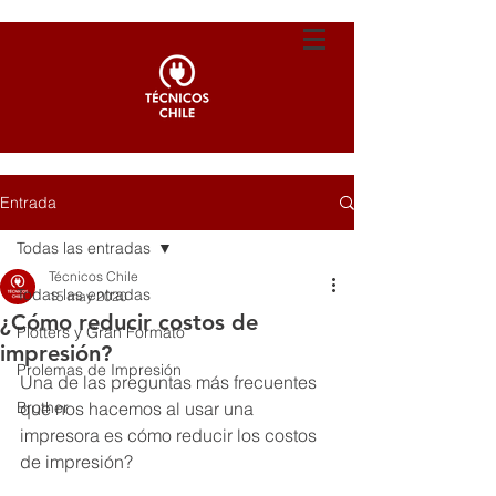
Entrada
Todas las entradas
Técnicos Chile
Todas las entradas
15 may 2020
¿Cómo reducir costos de
Plotters y Gran Formato
impresión?
Prolemas de Impresión
Una de las preguntas más frecuentes 
Brother
que nos hacemos al usar una 
impresora es cómo reducir los costos 
de impresión?