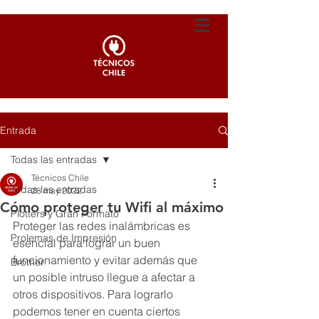
Entrada
Todas las entradas
Técnicos Chile
Todas las entradas
28 may 2022
Cómo proteger tu Wifi al máximo
Plotters y Gran Formato
Proteger las redes inalámbricas es 
Prolemas de Impresión
esencial para lograr un buen 
funcionamiento y evitar además que 
Brother
un posible intruso llegue a afectar a 
otros dispositivos. Para lograrlo 
podemos tener en cuenta ciertos 