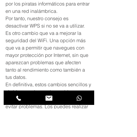
por los piratas informáticos para entrar 
en una red inalámbrica.
Por tanto, nuestro consejo es 
desactivar WPS si no se va a utilizar. 
Es otro cambio que va a mejorar la 
seguridad del WiFi. Una opción más 
que va a permitir que navegues con 
mayor protección por Internet, sin que 
aparezcan problemas que afecten 
tanto al rendimiento como también a 
tus datos.
En definitiva, estos cambios sencillos y 
rápidos pueden venir muy bien para 
mantener la protección del WiFi y 
evitar problemas. Los puedes realizar 
en cualquier momento y, en el caso de 
actualizar el router o cambiar la clave, 
llevar a cabo de forma periódica para 
asegurarte de que siempre estás 